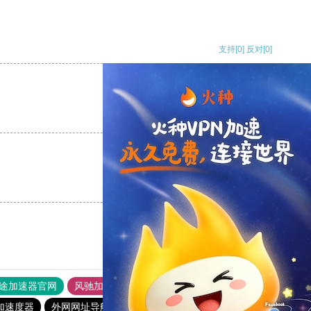
支持
[0]
反对
[0]
支持
[0]
反对
[0]
支持
[0]
反对
[0]
途加速器官网
风驰加速器
旋风加速器
加速度器
外网网址导航
软件中心
雷霆加速
狂飙加速器