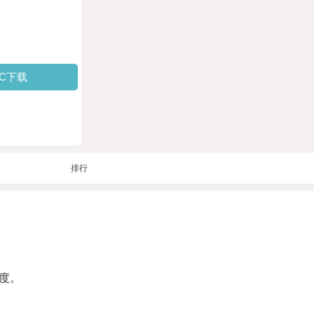
PC下载
排行
度。