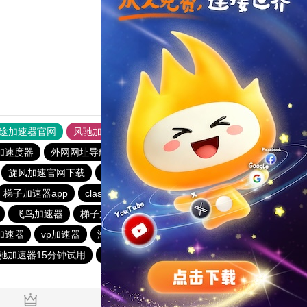
支持
[0]
反对
[0]
途加速器官网
风驰加速器
旋风加速器
加速度器
外网网址导航
软件中心
雷霆加速
狂飙加速器
旋风加速官网下载
纸飞机加速器永久免费版
梯子加速器app
clash节点订阅免费
快鸭梯子加速器
飞鸟加速器
梯子加速器app免费永久
蚂蚁加速器
加速器
vp加速器
海鸥加速器2024免费
outline官网
驰加速器15分钟试用
哔咔漫画加速器