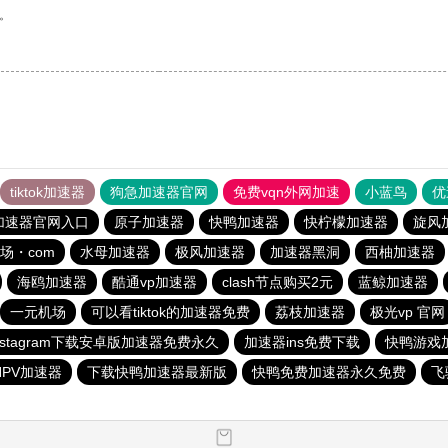
。
tiktok加速器
狗急加速器官网
免费vqn外网加速
小蓝鸟
优
加速器官网入口
原子加速器
快鸭加速器
快柠檬加速器
旋风
场・com
水母加速器
极风加速器
加速器黑洞
西柚加速器
海鸥加速器
酷通vp加速器
clash节点购买2元
蓝鲸加速器
一元机场
可以看tiktok的加速器免费
荔枝加速器
极光vp 官网
nstagram下载安卓版加速器免费永久
加速器ins免费下载
快鸭游戏
PV加速器
下载快鸭加速器最新版
快鸭免费加速器永久免费
飞