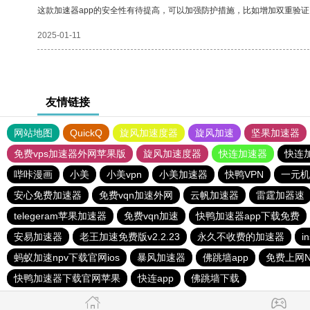
这款加速器app的安全性有待提高，可以加强防护措施，比如增加双重验证
2025-01-11
友情链接
网站地图
QuickQ
旋风加速度器
旋风加速
坚果加速器
免费vps加速器外网苹果版
旋风加速度器
快连加速器
快连
哔咔漫画
小美
小美vpn
小美加速器
快鸭VPN
一元机
安心免费加速器
免费vqn加速外网
云帆加速器
雷霆加器速
telegeram苹果加速器
免费vqn加速
快鸭加速器app下载免费
安易加速器
老王加速免费版v2.2.23
永久不收费的加速器
i
蚂蚁加速npv下载官网ios
暴风加速器
佛跳墙app
免费上网N
快鸭加速器下载官网苹果
快连app
佛跳墙下载