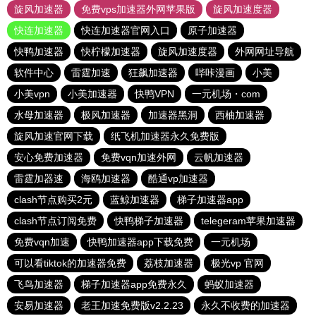
旋风加速器
免费vps加速器外网苹果版
旋风加速度器
快连加速器
快连加速器官网入口
原子加速器
快鸭加速器
快柠檬加速器
旋风加速度器
外网网址导航
软件中心
雷霆加速
狂飙加速器
哔咔漫画
小美
小美vpn
小美加速器
快鸭VPN
一元机场・com
水母加速器
极风加速器
加速器黑洞
西柚加速器
旋风加速官网下载
纸飞机加速器永久免费版
安心免费加速器
免费vqn加速外网
云帆加速器
雷霆加器速
海鸥加速器
酷通vp加速器
clash节点购买2元
蓝鲸加速器
梯子加速器app
clash节点订阅免费
快鸭梯子加速器
telegeram苹果加速器
免费vqn加速
快鸭加速器app下载免费
一元机场
可以看tiktok的加速器免费
荔枝加速器
极光vp 官网
飞鸟加速器
梯子加速器app免费永久
蚂蚁加速器
安易加速器
老王加速免费版v2.2.23
永久不收费的加速器