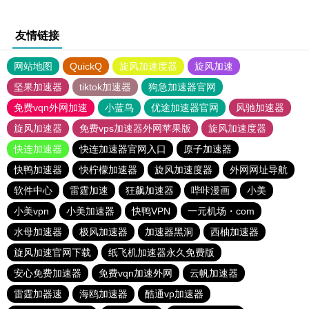
友情链接
网站地图
QuickQ
旋风加速度器
旋风加速
坚果加速器
tiktok加速器
狗急加速器官网
免费vqn外网加速
小蓝鸟
优途加速器官网
风驰加速器
旋风加速器
免费vps加速器外网苹果版
旋风加速度器
快连加速器
快连加速器官网入口
原子加速器
快鸭加速器
快柠檬加速器
旋风加速度器
外网网址导航
软件中心
雷霆加速
狂飙加速器
哔咔漫画
小美
小美vpn
小美加速器
快鸭VPN
一元机场・com
水母加速器
极风加速器
加速器黑洞
西柚加速器
旋风加速官网下载
纸飞机加速器永久免费版
安心免费加速器
免费vqn加速外网
云帆加速器
雷霆加器速
海鸥加速器
酷通vp加速器