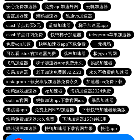
安心免费加速器
免费vqn加速外网
云帆加速器
雷霆加器速
海鸥加速器
酷通vp加速器
clash节点购买2元
蓝鲸加速器
梯子加速器app
clash节点订阅免费
快鸭梯子加速器
telegeram苹果加速器
免费vqn加速
快鸭加速器app下载免费
一元机场
可以看tiktok的加速器免费
荔枝加速器
极光vp 官网
飞鸟加速器
梯子加速器app免费永久
蚂蚁加速器
安易加速器
老王加速免费版v2.2.23
永久不收费的加速器
instagram下载安卓版加速器免费永久
加速器ins免费下载
快鸭游戏加速器
vp加速器
海鸥加速器2024免费
outline官网
蚂蚁加速npv下载官网ios
暴风加速器
佛跳墙app
免费上网NPV加速器
下载快鸭加速器最新版
快鸭免费加速器永久免费
飞驰加速器15分钟试用
哔咔漫画加速器
快鸭加速器下载官网苹果
快连app
佛跳墙下载