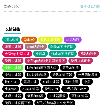
2025-01-05
支持
[0]
反对
[0]
友情链接
网站地图
QuickQ
旋风加速度器
旋风加速
坚果加速器
tiktok加速器
狗急加速器官网
免费vqn外网加速
小蓝鸟
优途加速器官网
风驰加速器
旋风加速器
免费vps加速器外网苹果版
旋风加速度器
快连加速器
快连加速器官网入口
原子加速器
快鸭加速器
快柠檬加速器
旋风加速度器
外网网址导航
软件中心
雷霆加速
狂飙加速器
哔咔漫画
小美
小美vpn
小美加速器
快鸭VPN
一元机场・com
水母加速器
极风加速器
加速器黑洞
西柚加速器
旋风加速官网下载
纸飞机加速器永久免费版