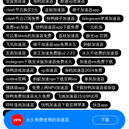
雷霆加器速
海鸥加速器
酷通vp加速器
clash节点购买2元
蓝鲸加速器
梯子加速器app
clash节点订阅免费
快鸭梯子加速器
telegeram苹果加速器
免费vqn加速
快鸭加速器app下载免费
一元机场
可以看tiktok的加速器免费
荔枝加速器
极光vp 官网
飞鸟加速器
梯子加速器app免费永久
蚂蚁加速器
安易加速器
老王加速免费版v2.2.23
永久不收费的加速器
instagram下载安卓版加速器免费永久
加速器ins免费下载
快鸭游戏加速器
vp加速器
海鸥加速器2024免费
outline官网
蚂蚁加速npv下载官网ios
暴风加速器
佛跳墙app
免费上网NPV加速器
下载快鸭加速器最新版
快鸭免费加速器永久免费
飞驰加速器15分钟试用
哔咔漫画加速器
快鸭加速器下载官网苹果
快连app
佛跳墙下载
永久免费使用的加速器
下载