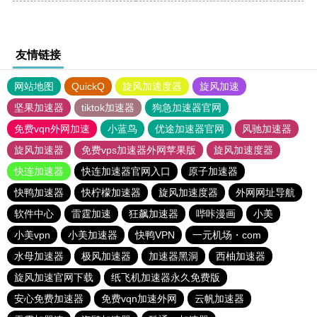
友情链接
网站地图
QuickQ
旋风加速度器
旋风加速
坚果加速器
tiktok加速器
狗急加速器官网
免费vqn外网加速
小蓝鸟
优途加速器官网
风驰加速器
旋风加速器
免费vps加速器外网苹果版
旋风加速度器
快连加速器
快连加速器官网入口
原子加速器
快鸭加速器
快柠檬加速器
旋风加速度器
外网网址导航
软件中心
雷霆加速
狂飙加速器
哔咔漫画
小美
小美vpn
小美加速器
快鸭VPN
一元机场・com
水母加速器
极风加速器
加速器黑洞
西柚加速器
旋风加速官网下载
纸飞机加速器永久免费版
安心免费加速器
免费vqn加速外网
云帆加速器